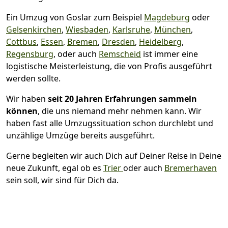
Ein Umzug von Goslar zum Beispiel
Magdeburg
oder
Gelsenkirchen
,
Wiesbaden
,
Karlsruhe
,
München
,
Cottbus
,
Essen
,
Bremen
,
Dresden
,
Heidelberg
,
Regensburg
, oder auch
Remscheid
ist immer eine
logistische Meisterleistung, die von Profis ausgeführt
werden sollte.
Wir haben
seit
20 Jahren Erfahrungen sammeln
können
, die uns niemand mehr nehmen kann. Wir
haben fast alle Umzugssituation schon durchlebt und
unzählige Umzüge bereits ausgeführt.
Gerne begleiten wir auch Dich auf Deiner Reise in Deine
neue Zukunft, egal ob es
Trier
oder auch
Bremer­haven
sein soll, wir sind für Dich da.