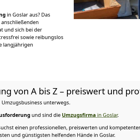
ng
in Goslar aus? Das
r anschließenden
t und sich bei der
tressfrei sowie reibungslos
e langjährigen
 von A bis Z – preiswert und prof
 im Umzugsbusiness unterwegs.
usforderung
und sind die
Umzugsfirma
in Goslar
.
hst einen professionellen, preiswerten und kompetenten P
sten und günstigsten helfenden Hände in Goslar.