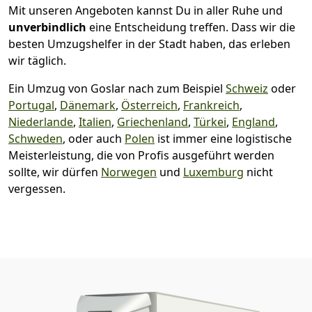
Mit unseren Angeboten kannst Du in aller Ruhe und
unverbindlich
eine Entscheidung treffen. Dass wir die
besten Umzugshelfer in der Stadt haben, das erleben
wir täglich.
Ein Umzug von Goslar nach zum Beispiel
Schweiz
oder
Portugal
,
Dänemark
,
Österreich
,
Frankreich
,
Niederlande
,
Italien
,
Griechenland
,
Türkei
,
England
,
Schweden
, oder auch
Polen
ist immer eine logistische
Meisterleistung, die von Profis ausgeführt werden
sollte, wir dürfen
Norwegen
und
Luxemburg
nicht
vergessen.